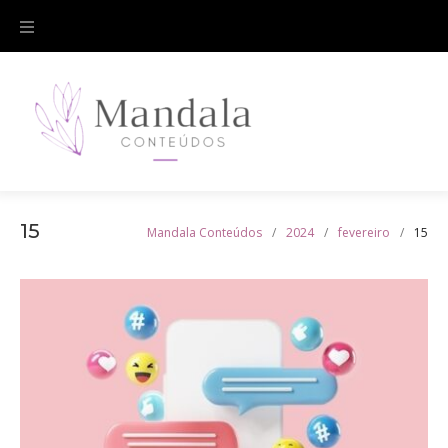
Skip
to
content
15
Mandala Conteúdos
/
2024
/
fevereiro
/
15
Dia:
15
de
fevereiro