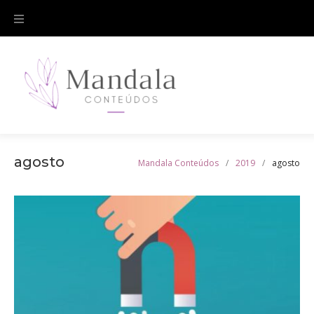
Skip
to
content
agosto
Mandala Conteúdos
/
2019
/
agosto
Mês:
agosto
2019