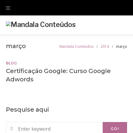
Skip
to
content
março
Mandala Conteúdos
/
2014
/
março
Mês:
BLOG
Certificação Google: Curso Google
março
Adwords
2014
Pesquise aqui
Search
GO!