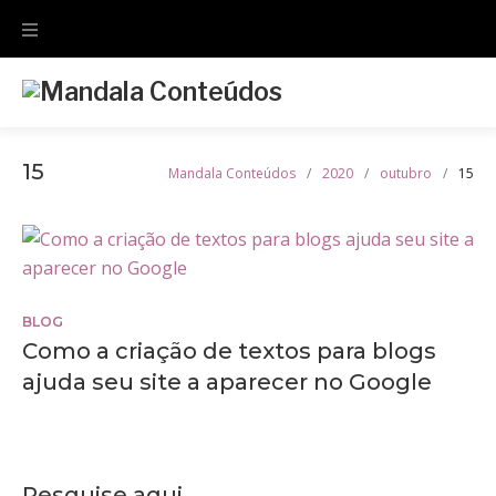
Skip
to
content
15
Mandala Conteúdos
/
2020
/
outubro
/
15
Dia:
15
BLOG
de
Como a criação de textos para blogs
ajuda seu site a aparecer no Google
outubro
de
2020
Pesquise aqui