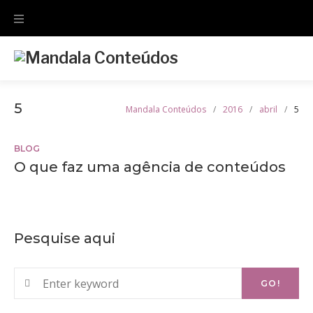
Skip
to
content
5
Mandala Conteúdos
/
2016
/
abril
/
5
Dia:
BLOG
O que faz uma agência de conteúdos
5
de
Pesquise aqui
abril
de
Search
GO!
for:
2016